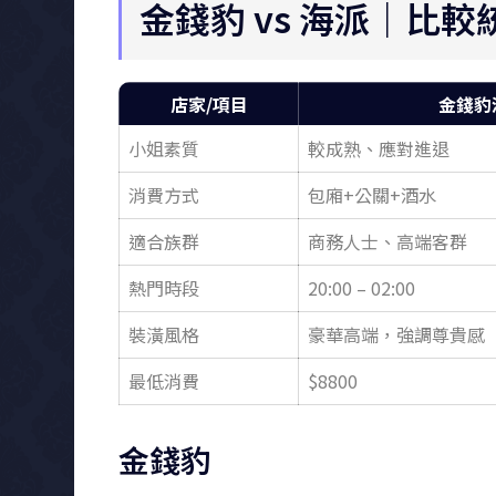
金錢豹 vs 海派｜比較
店家/項目
金錢豹
小姐素質
較成熟、應對進退
消費方式
包廂+公關+酒水
適合族群
商務人士、高端客群
熱門時段
20:00 – 02:00
裝潢風格
豪華高端，強調尊貴感
最低消費
$8800
金錢豹