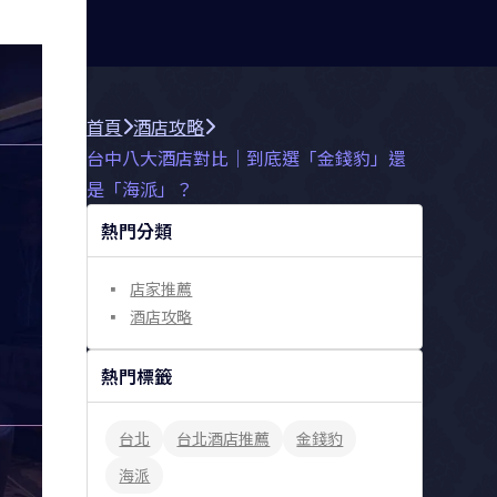
首頁
酒店攻略
台中八大酒店對比｜到底選「金錢豹」還
是「海派」？
熱門分類
店家推薦
酒店攻略
熱門標籤
台北
台北酒店推薦
金錢豹
海派