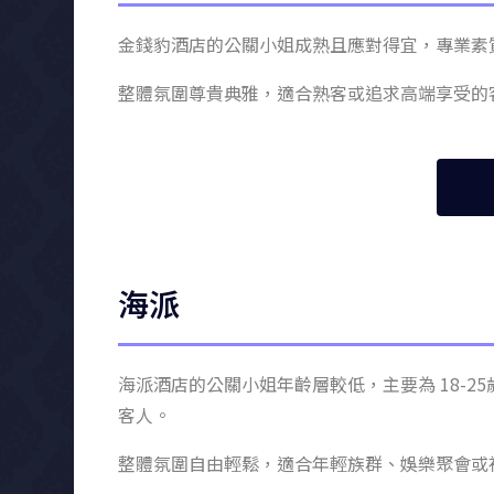
金錢豹酒店的公關小姐成熟且應對得宜，專業素質
整體氛圍尊貴典雅，適合熟客或追求高端享受的
海派
海派酒店的公關小姐年齡層較低，主要為 18-
客人。
整體氛圍自由輕鬆，適合年輕族群、娛樂聚會或