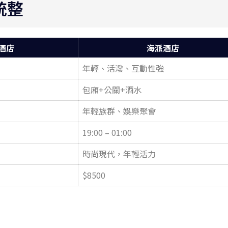
統整
酒店
海派酒店
年輕、活潑、互動性強
包廂+公關+酒水
年輕族群、娛樂聚會
19:00 – 01:00
時尚現代，年輕活力
$8500