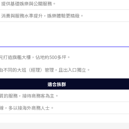
，提供基礎娛樂與公關服務。
，消費與服務水準提升，娛樂體驗更精緻。
元打造旗艦大樓，佔地約500多坪。
由不同的大班（經理）管理，且出入口獨立。
適合族群
質的服務，接待商務客為主。
線，多以接海外商務人士。