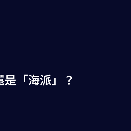
還是「海派」？