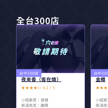
全台300店
台中300店
台中30
夜來香（雪在燒）
金樽
★★★★☆ 4.1 / 5
★★★☆
小姐素質：普通
小姐素
裝潢氣氛：廉價
裝潢氣