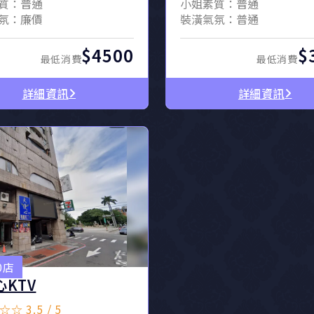
質：普通
小姐素質：普通
氛：廉價
裝潢氣氛：普通
$4500
$
最低消費
最低消費
詳細資訊
詳細資訊
0店
心KTV
☆ 3.5 / 5