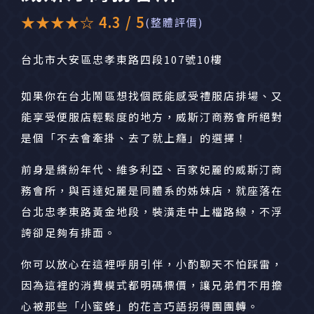
★★★★☆ 4.3 / 5
(整體評價)
台北市大安區忠孝東路四段107號10樓
如果你在台北鬧區想找個既能感受禮服店排場、又
能享受便服店輕鬆度的地方，威斯汀商務會所絕對
是個「不去會牽掛、去了就上癮」的選擇！
前身是繽紛年代、維多利亞、百家妃麗的威斯汀商
務會所，與百達妃麗是同體系的姊妹店，就座落在
台北忠孝東路黃金地段，裝潢走中上檔路線，不浮
誇卻足夠有排面。
你可以放心在這裡呼朋引伴，小酌聊天不怕踩雷，
因為這裡的消費模式都明碼標價，讓兄弟們不用擔
心被那些「小蜜蜂」的花言巧語拐得團團轉。