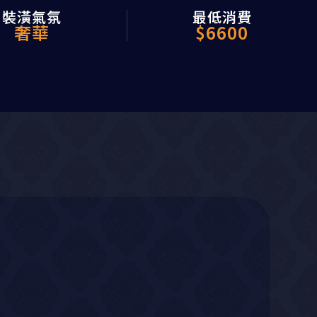
裝潢氣氛
最低消費
奢華
$6600