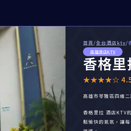
首頁
/
全台酒店ktv
/
高雄酒店KTV
香格里
★★★★☆ 4.5 
高雄市苓雅區四維二
香格里拉 酒店KT
鬆愉快的氣氛，讓每