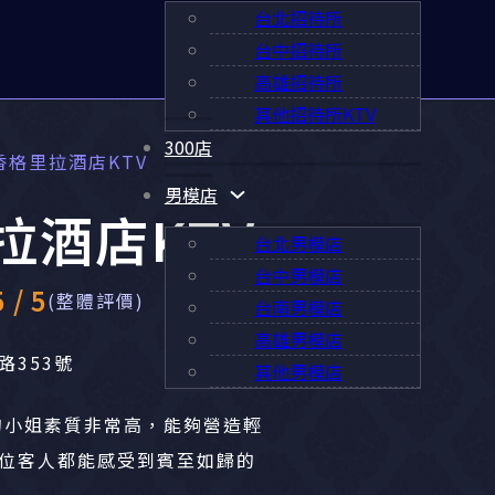
台北招待所
台中招待所
高雄招待所
其他招待所KTV
300店
香格里拉酒店KTV
男模店
拉酒店KTV
台北男模店
台中男模店
/ 5
(整體評價)
台南男模店
高雄男模店
路353號
其他男模店
V的小姐素質非常高，能夠營造輕
位客人都能感受到賓至如歸的