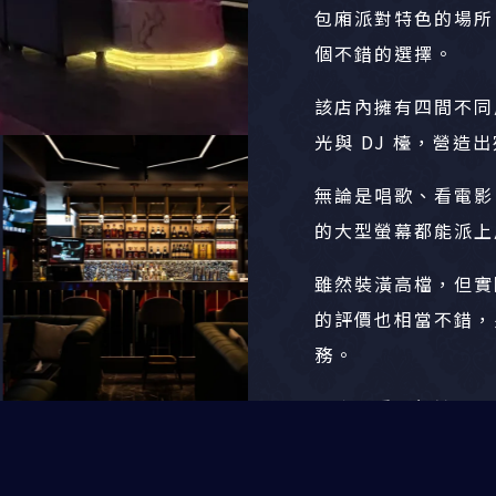
包廂派對特色的場所，
個不錯的選擇。
該店內擁有四間不同風
光與 DJ 檯，營造
無論是唱歌、看電影
的大型螢幕都能派上
雖然裝潢高檔，但實
的評價也相當不錯，
務。
綜合來看，無論是朋
場，都能在此找到兼
慮前往體驗。