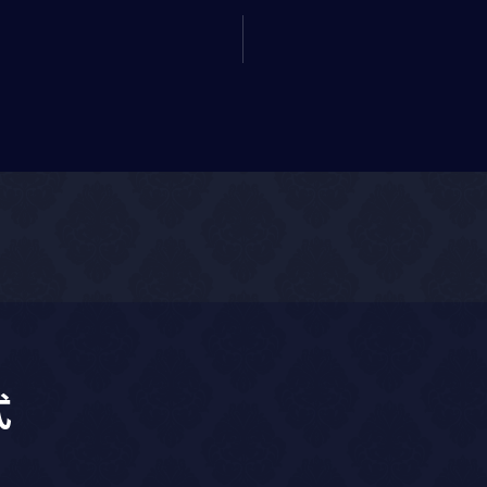
DJ
KTV
派對佈
餐飲服務
式