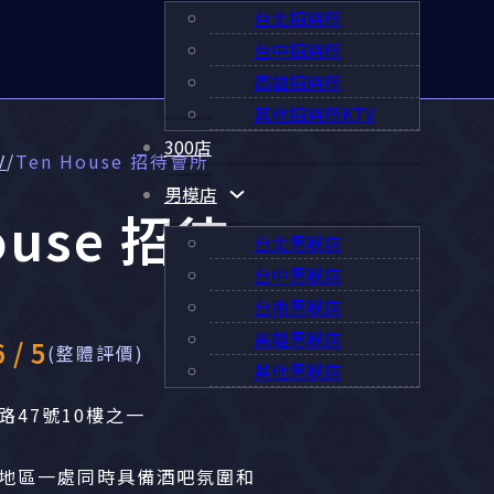
台北招待所
台中招待所
高雄招待所
其他招待所KTV
300店
V
/
Ten House 招待會所
男模店
ouse 招待
台北男模店
台中男模店
台南男模店
高雄男模店
/ 5
(整體評價)
其他男模店
路47號10樓之一
地區一處同時具備酒吧氛圍和