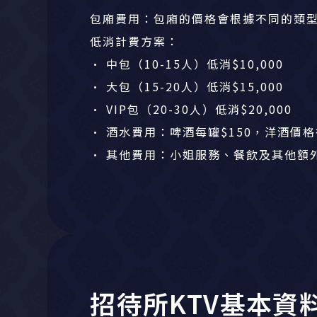
包廂費用：包廂的價格會根據不同的類
低消計費方案：
• 中包（10-15人）低消$10,000
• 大包（15-20人）低消$15,000
• VIP包（20-30人）低消$20,000
• 酒水費用：啤酒每罐$150，洋酒價格從
• 其他費用：小姐服務、餐飲及其他額
招待所KTV基本資