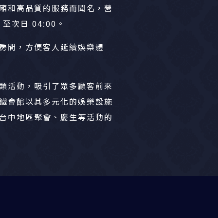
廂和高品質的服務而聞名，營
 至次日 04:00。
房間，方便客人延續娛樂體
類活動，吸引了眾多顧客前來
鐵會館以其多元化的娛樂設施
台中地區聚會、慶生等活動的