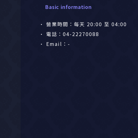
Basic information
• 營業時間：每天 20:00 至 04:00
• 電話：04-22270088
• Email：-