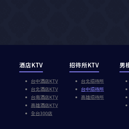
酒店KTV
招待所KTV
男
台中酒店KTV
台北招待所
台北酒店KTV
台中招待所
台南酒店KTV
高雄招待所
高雄酒店KTV
全台300店